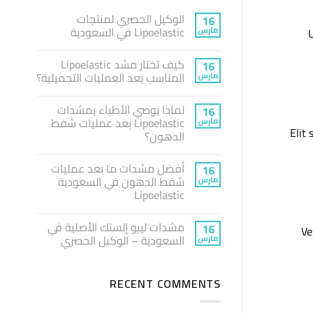
الوكيل الحصري لمنتجات
16
Lipoelastic في السعودية
مارس
U
لا
توجد
كيف تختار مشد Lipoelastic
16
تعليقات
على
المناسب بعد العمليات التجميلية؟
مارس
الوكيل
الحصري
لا
لمنتجات
توجد
لماذا يوصي الأطباء بمشدات
16
Lipoelastic
تعليقات
في
على
Lipoelastic بعد عمليات شفط
مارس
كيف
السعودية
Elit
الدهون؟
تختار
مشد
لا
Lipoelastic
توجد
المناسب
أفضل مشدات ما بعد عمليات
16
تعليقات
بعد
على
شفط الدهون في السعودية
مارس
العمليات
لماذا
التجميلية؟
Lipoelastic
يوصي
الأطباء
لا
بمشدات
توجد
Lipoelastic
مشدات ليبو إلستك الأصلية في
16
تعليقات
Ve
بعد
على
السعودية – الوكيل الحصري
مارس
عمليات
أفضل
شفط
مشدات
لا
الدهون؟
ما
توجد
بعد
تعليقات
RECENT COMMENTS
على
عمليات
شفط
مشدات
ليبو
الدهون
في
إلستك