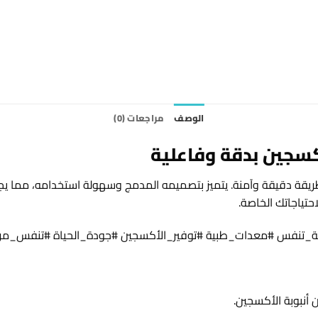
الوصف
مراجعات (0)
سجين بدقة وفاعلية
يقة دقيقة وآمنة. يتميز بتصميمه المدمج وسهولة استخدامه، مما يجعل
تياجاتك الخاصة.
_تنفس #معدات_طبية #توفير_الأكسجين #جودة_الحياة #تنفس_مر
نبوبة الأكسجين.