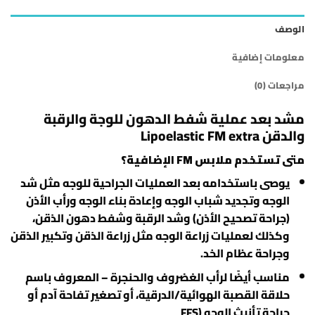
الوصف
معلومات إضافية
مراجعات (0)
مشد بعد عملية شفط الدهون للوجة والرقبة
والدقن Lipoelastic FM extra
متى تستخدم ملابس FM الإضافية؟
يوصى باستخدامه بعد العمليات الجراحية للوجه مثل شد
الوجه وتجديد شباب الوجه وإعادة بناء الوجه ورأب الأذن
(جراحة تصحيح الأذن) وشد الرقبة وشفط دهون الذقن،
وكذلك لعمليات زراعة الوجه مثل زراعة الذقن وتكبير الذقن
وجراحة عظام الخد.
مناسب أيضًا لرأب الغضروف والحنجرة – المعروف باسم
حلاقة القصبة الهوائية/الدرقية، أو تصغير تفاحة آدم أو
جراحة تأنيث الوجه (FFS