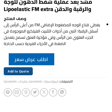
مشد بعد عملية شفط الدهون للوجة
والرقبة والدقن Lipoelastic FM extra
وصف المنتج
يغطي قناع الوجه المضغوط الإضافي FM من أعلى الرأس إلى
أسفل الرقبة؛ اثنين من أدوات التثبيت الفيلكرو الموجودة في
الجزء العلوي من الرأس وفي مؤخرة العنق تسمح بتعديل
الضغط في الأجزاء الفردية حسب الحاجة
اطلب عرض سعر
Add to Quote
التصنيفات:
لايبولاستيك lipoelastic
,
مشدات lipoelastic