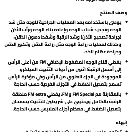
وصف المنتج
يوصى باستخدامه بعد العمليات الجراحية للوجه مثل شد
الوجه وتجديد شباب الوجه وإعادة بناء الوجه ورأب الأذن
(جراحة تصحيح الأذن) وشد الرقبة وشفط دهون الذقن،
وكذلك لعمليات زراعة الوجه مثل زراعة الذقن وتكبير الذقن
وجراحة عظام الخد.
يغطي قناع الوجه المضغوط الإضافي FM من أعلى الرأس
إلى أسفل الرقبة؛ اثنين من أدوات التثبيت الفيلكرو
الموجودة في الجزء العلوي من الرأس وفي مؤخرة الرأس
تسمح بتعديل الضغط في الأجزاء الفردية حسب الحاجة
بالمقارنة مع FM Special وFM، يغطي FM extra منطقة
الرقبة بالكامل ويحتوي على شريطين للتثبيت يسمحان
بتعديل الضغط في معظم أجزاء الملابس حسب الحاجة.
إنهاء