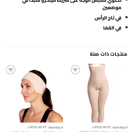
تحتوي ملابس الوجه على شريط فيلكرو مثبت في
موضعين
في تاج الرأس
في القفا
منتجات ذات صلة
لايبولاستيك LIPOELASTIC
لايبولاستيك LIPOELASTIC