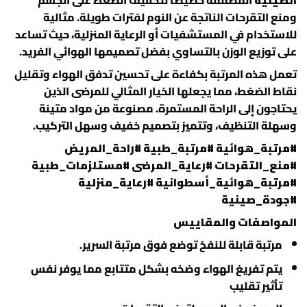
الصينية
المصممة خصيصاً لتخفيف الضغط على الجسم
ومنع التقرحات الناتجة عن النوم لفترات طويلة. مثالية
للاستخدام في المستشفيات أو الرعاية المنزلية، حيث تساعد
على توزيع الوزن بالتساوي بفضل تصميمها الهوائي الفريد.
تعمل هذه المرتبة بكفاءة على تحسين تدفق الهواء وتقليل
نقاط الضغط، مما يجعلها الخيار المثالي للمرضى الذين
يحتاجون إلى الراحة المستمرة. مصنوعة من مواد متينة
وسهلة التنظيف، وتتميز بتصميم خفيف وسهل التركيب.
#مرتبة_هوائية #مرتبة_طبية #راحة_المريض
#منع_التقرحات #رعاية_المرضى #مستلزمات_طبية
#مرتبة_هوائية_أسطوانية #رعاية_منزلية
#جودة_صينية
المواصفات والمقاييس
مرتبة قابلة للنفخ توضع فوق مرتبة السرير.
يتم تفريغ الهواء وضخه بشكل متتابع مما يوفر نفس
تأثير تقليب