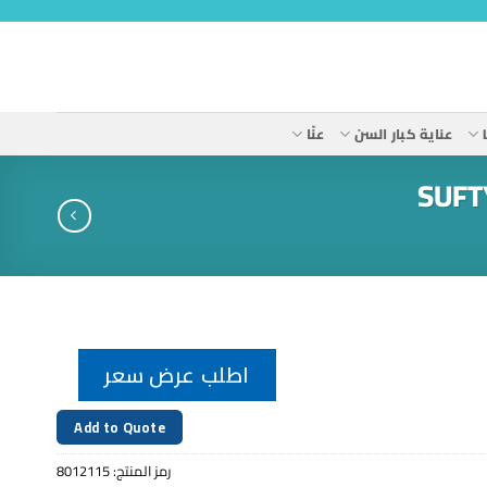
عناية كبار السن
عنّا
اطلب عرض سعر
Add to Quote
رمز المنتج:
8012115