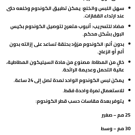
سهل اللبس والخلع: يمكن تطبيق الكوندوم وخلعه حتى
عند ارتداء القفازات.
مضاد للتسريب: أنبوب متعرج لتوصيل الكوندوم بكيس
البول بشكل محكم.
بدون ألم: الكوندوم مزوّد بحلقة تساعد على إزالته بدون
ألم أو انزعاج.
خالٍ من المطاط: مصنوع من مادة السيليكون المطاطية،
عالية التحمل وعديمة الرائحة.
يمكن لبس الكوندوم الواحد لمدة تصل إلى 24 ساعة.
للاستعمال لمرة واحدة فقط.
يتوفر بعدة مقاسات حسب قطر الكوندوم:
25 مم – صغير
30 مم – وسط