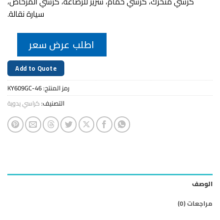
كرسي متحرك، كرسي حمام، سرير للرضاعة، كرسي المرحاض،
سيارة نقالة.
اطلب عرض سعر
Add to Quote
رمز المنتج:
KY609GC-46
التصنيف:
كراسي يدوية
الوصف
مراجعات (0)