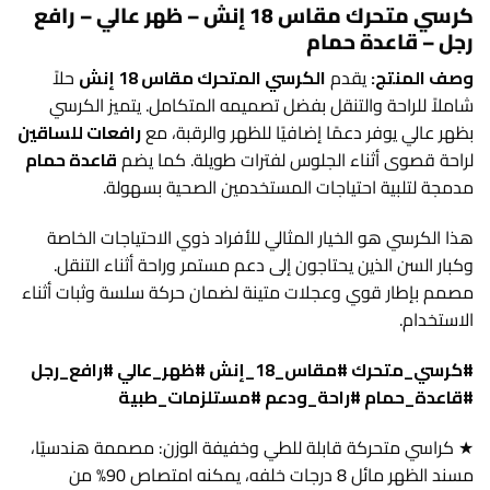
كرسي متحرك مقاس 18 إنش – ظهر عالي – رافع
رجل – قاعدة حمام
وصف المنتج:
يقدم
الكرسي المتحرك مقاس 18 إنش
حلاً
شاملاً للراحة والتنقل بفضل تصميمه المتكامل. يتميز الكرسي
بظهر عالي يوفر دعمًا إضافيًا للظهر والرقبة، مع
رافعات للساقين
لراحة قصوى أثناء الجلوس لفترات طويلة. كما يضم
قاعدة حمام
مدمجة لتلبية احتياجات المستخدمين الصحية بسهولة.
هذا الكرسي هو الخيار المثالي للأفراد ذوي الاحتياجات الخاصة
وكبار السن الذين يحتاجون إلى دعم مستمر وراحة أثناء التنقل.
مصمم بإطار قوي وعجلات متينة لضمان حركة سلسة وثبات أثناء
الاستخدام.
#كرسي_متحرك #مقاس_18_إنش #ظهر_عالي #رافع_رجل
#قاعدة_حمام #راحة_ودعم #مستلزمات_طبية
★ كراسي متحركة قابلة للطي وخفيفة الوزن: مصممة هندسيًا،
مسند الظهر مائل 8 درجات خلفه، يمكنه امتصاص 90% من