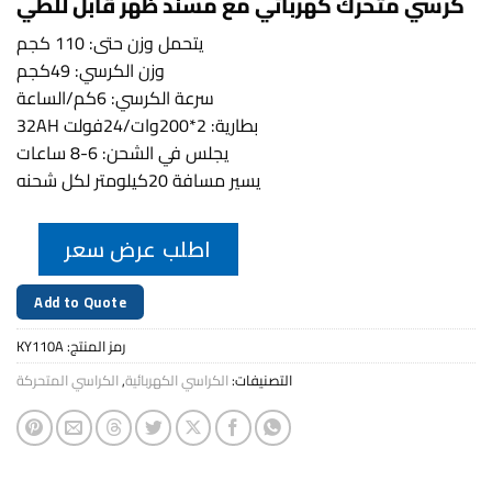
كرسي متحرك كهربائي مع مسند ظهر قابل للطي
يتحمل وزن حتى: 110 كجم
وزن الكرسي: 49كجم
سرعة الكرسي: 6كم/الساعة
بطارية: 2*200وات/24فولت 32AH
يجلس في الشحن: 6-8 ساعات
يسير مسافة 20كيلومتر لكل شحنه
اطلب عرض سعر
Add to Quote
رمز المنتج:
KY110A
التصنيفات:
الكراسي الكهربائية
,
الكراسي المتحركة