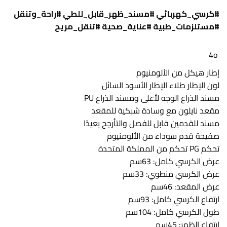
#كرسي_كهربائي #مسند_ظهر_قابل_للطي #راحة_وتنقل
#مستلزمات_طبية #عناية_صحية #تنقل_مريح
4o
إطار هيكل من الألومنيوم
لون الإطار طلاء الإطار الأسود السائل
مسند الذراع الوجه لأعلى ومسند الذراع PU
مقعد نايلون مع وسادة شبكية للمقعد
مسند للقدمين قابل للفصل والتأرجح بعيدًا
صفيحة قدم سوداء من الألومنيوم
تحكم PG تحكم من المملكة المتحدة
عرض الكرسي كامل: 63سم
عرض الكرسي منطوي: 33سم
عرض المقعد: 46سم
ارتفاع الكرسي كامل: 93سم
طول الكرسي كامل: 104سم
ارتفاع الظهر: 45سم