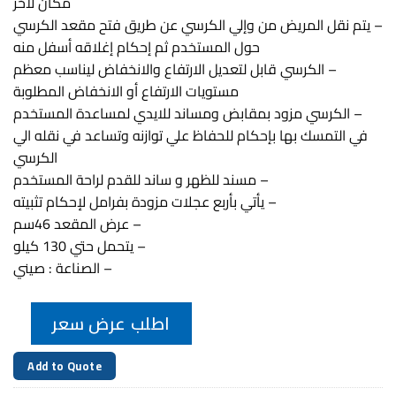
مكان لأخر
– يتم نقل المريض من وإلي الكرسي عن طريق فتح مقعد الكرسي
حول المستخدم ثم إحكام إغلاقه أسفل منه
– الكرسي قابل لتعديل الارتفاع والانخفاض ليناسب معظم
مستويات الارتفاع أو الانخفاض المطلوبة
– الكرسي مزود بمقابض ومساند للايدي لمساعدة المستخدم
في التمسك بها بإحكام للحفاظ علي توازنه وتساعد في نقله الي
الكرسي
– مسند للظهر و ساند للقدم لراحة المستخدم
– يأتي بأربع عجلات مزودة بفرامل لإحكام تثبيته
– عرض المقعد 46سم
– يتحمل حتي 130 كيلو
– الصناعة : صيني
اطلب عرض سعر
Add to Quote