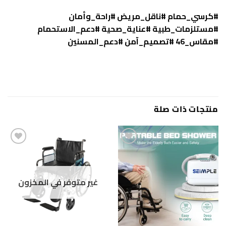
#كرسي_حمام #ناقل_مريض #راحة_وأمان
#مستلزمات_طبية #عناية_صحية #دعم_الاستحمام
#مقاس_46 #تصميم_آمن #دعم_المسنين
منتجات ذات صلة
غير متوفر في المخزون