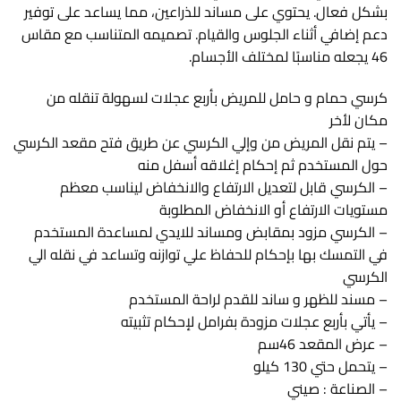
بشكل فعال. يحتوي على مساند للذراعين، مما يساعد على توفير
دعم إضافي أثناء الجلوس والقيام. تصميمه المتناسب مع مقاس
46 يجعله مناسبًا لمختلف الأجسام.
كرسي حمام و حامل للمريض بأربع عجلات لسهولة تنقله من
مكان لأخر
– يتم نقل المريض من وإلي الكرسي عن طريق فتح مقعد الكرسي
حول المستخدم ثم إحكام إغلاقه أسفل منه
– الكرسي قابل لتعديل الارتفاع والانخفاض ليناسب معظم
مستويات الارتفاع أو الانخفاض المطلوبة
– الكرسي مزود بمقابض ومساند للايدي لمساعدة المستخدم
في التمسك بها بإحكام للحفاظ علي توازنه وتساعد في نقله الي
الكرسي
– مسند للظهر و ساند للقدم لراحة المستخدم
– يأتي بأربع عجلات مزودة بفرامل لإحكام تثبيته
– عرض المقعد 46سم
– يتحمل حتي 130 كيلو
– الصناعة : صيني