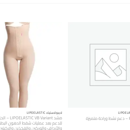
لايبولاستيك LIPOELASTIC
مشد IC VB Variant
للدعم بعد عمليات شفط الدهون البطن
والأرداف والوركين والفخذين والركبتي