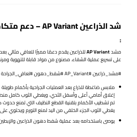
شد الذراعين AP Variant – دعم متكامل لتعافي الذراعين بعد الجراحة
:
مشد
AP Variant
للذراعين يقدم دعمًا مميزًا لتعافي مثالي بعد
على تسريع عملية الشفاء. مصنوع من مواد قابلة للتهوية ومرنة
#مشد_ذراعين #AP_Variant #شفط_دهون #تعافي_الجراحة #رعاية_تجميلية #دعم_بعد_الجراحة #راحة_الجسم #منتجات_طبية
ملابس ضاغطة للذراع بعد العمليات الجراحية بأكمام طويلة
إغلاق أمامي أعلى وأسفل الثدي، ويغطي الثوب كامل منطقة 
تم تشطيب الأكمام بتقنية القطع النظيف التي تمنع حدوث ك
يغطي الثوب الجزء الخلفي من اليد لمنع التورم ويحتوي على 
يوصى باستخدامه بعد عملية شفط دهون الذراعين والإبطين