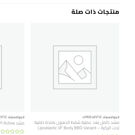
منتجات ذات صلة
لايبولاستيك LIPOELASTIC
لايبولاستيك LIPOELASTIC
مشد كامل بعد عملية شفط الدهون بفتحة خلفية
مشد PI Active – دعم نشط وراحة متميزة
تحت الركبة – Lipoelastic VF Body BBO Variant