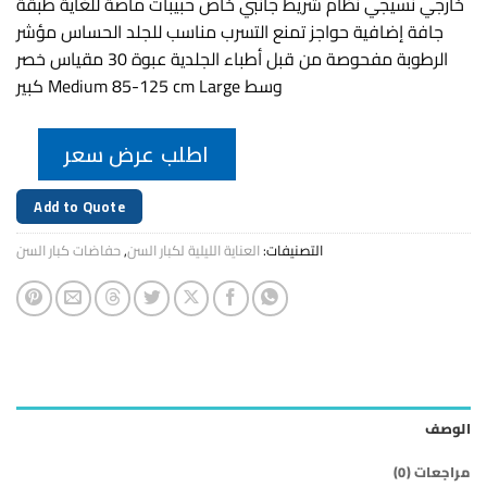
خارجي نسيجي نظام شريط جانبي خاص حبيبات ماصة للغاية طبقة
جافة إضافية حواجز تمنع التسرب مناسب للجلد الحساس مؤشر
الرطوبة مفحوصة من قبل أطباء الجلدية عبوة 30 مقياس خصر
وسط Medium 85-125 cm Large كبير
اطلب عرض سعر
Add to Quote
التصنيفات:
العناية الليلية لكبار السن
,
حفاضات كبار السن
الوصف
مراجعات (0)