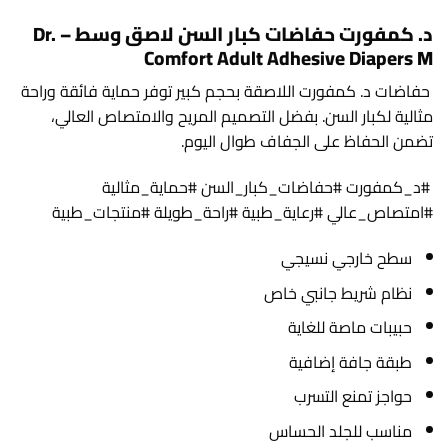
د. كمفورت حفاضات كبار السن لاصق وسط – Dr.
Comfort Adult Adhesive Diapers M
حفاضات د. كمفورت اللاصقة بحجم كبير توفر حماية فائقة وراحة
مثالية لكبار السن. بفضل التصميم المريح والامتصاص العالي،
تضمن الحفاظ على الجفاف طوال اليوم.
#د_كمفورت #حفاضات_كبار_السن #حماية_مثالية
#امتصاص_عالي #رعاية_طبية #راحة_طويلة #منتجات_طبية
سطح خارجي نسيجي
نظام شريط جانبي خاص
حبيبات ماصة للغاية
طبقة جافة إضافية
حواجز تمنع التسرب
مناسب للجلد الحساس