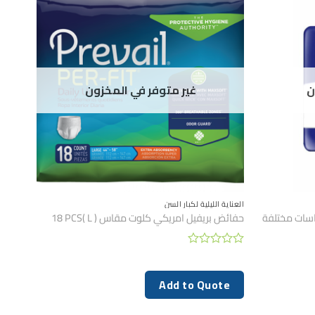
ن
غير متوفر في المخزون
العناية الليلية لكبار السن
سات مختلفة
حفائض بريفيل امريكي كلوت مقاس ( L )18 PCS
تم
التقييم
0
Add to Quote
من
5