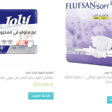
غير متوفر في المخزو
ار السن
العناية الليلية لكبار السن
ان لاصق إيطالي – حماية فائقة
حفائض كلوت كبار السن من جولي مقا
ددة
تم
التقييم
قراءة المزيد
0
من
5