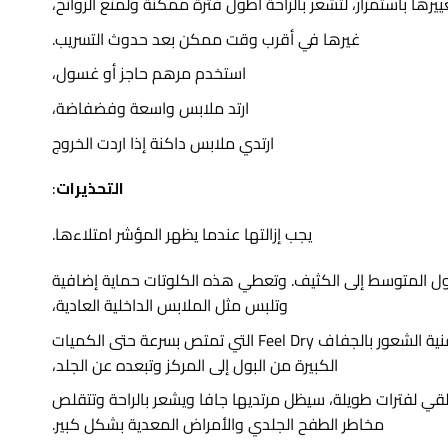
يرها باستمرار، لتشعر بالراحة أطول فترة ممكنة ولمنع الروائح،
غيرها في أقرب وقت ممكن بعد حدوث التسريب.
استخدم مرهم حاجز أو غسول،
ارتد ملابس واسعة وفضفاضة،
ارتدي ملابس داكنة إذا اردت الخروج
التحذيرات
:
يجب إزالتها عندما يظهر المؤشر امتلاءها.
ول المتوسط إلى الكثيف. وتعطي هذه الكلوتات حماية إضافية
وتلبس مثل الملابس الداخلية العادية،
حماية استثنائية بسبب تقنية الشعور بالجفاف Feel Dry التي تمتص بسرعة حتى الكميات
الكبيرة من البول إلى المركز وتبعده عن الجلد،
قي لفترات طويلة، سيظل مرتديها جافا ويشعر بالراحة وتتقلص
مخاطر الطفح الجلدي والأمراض المعدية بشكل كبير.