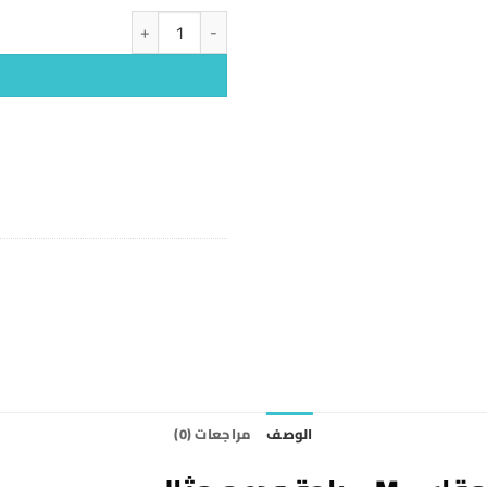
كمية حفائض كلوت TENA PANTS NORMAL مقاس M
الوصف
مراجعات (0)