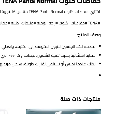
حفاضات كلوت TENA Pants Normal مقاس M – راحة ودعم مثالي
اختاري حفاضات كلوت TENA Pants Normal مقاس M لتجربة لا مثيل لها من الراحة والدعم. توفر هذه الحفاضات امتصاصًا عاليًا وملاءمة مثالية، مما يجعلها مثالية للاستخدام اليومي.
#TENA #حفاضات_كلوت #راحة_يومية #منتجات_طبية #حماية_عالية #كبار_السن #توفير_الراحة
وصف المنتج
:
مصمم لكلا الجنسين للتبول المتوسط إلى الكثيف. وتعطي هذ
حماية استثنائية بسبب تقنية الشعور بالجفاف Feel Dry التي تمتص بسرعة حتى الكميات الكبيرة من البول إلى المركز وتبعده عن الجلد،
لذلك، عندما تجلس أو تستلقي لفترات طويلة، سيظل مرتديها
منتجات ذات صلة