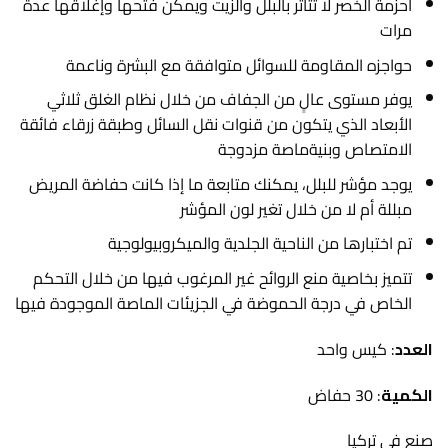
أحزمة الخصر لا تتأثر بالبلل والزيت ويمكن فتحها وإغلاقها عدة
مرات
حواجزه المقاومة للسوائل متوافقة مع البشرة وناعمة
يوفر مستوى عالٍ من الجفاف من خلال نظام الغلق ثلاثي
الأبعاد الذي يتكون من قنوات نقل السائل وطبقة زرقاء فائقة
الامتصاص وبنيةماصة مزدوجة
يوجد مؤشر للبلل، يمكنك متابعة ما إذا كانت حفاضة المريض
مبللة أم لا من خلال تغير لون المؤشر
تم اختبارها من الناحية الجلدية والميكروبيولوجية
تتميز بخاصية منع الروائح غير المرغوب فيها من خلال التحكم
الخاص في درجة الحموضة في الجزيئات الماصة الموجودة فيها
العدد
: كيس واحد
الكمية
: 30 حفاض
صنع في تركيا