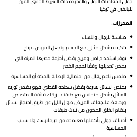
جولي الحفاضات الأولى والوحيدة ذات الشريط الجانبي المرن
للبالغين في تركيا
المميزات:
مناسبة للرجال والنساء
تتكيف بشكل مثالي مع الجسم وتجعل المريض مرتاح
توفر استخدام آمن ومريح بفضل أحزمة خصرها المرنة التي
يمكن تعديلها وفقًا لحجم الخصر
ملمس ناعم يقلل من احتمالية الإصابة بالحكة أو الحساسية
يمتص السائل بسرعة بفضل سطحه القطني فهو يضمن توزيع
السائل بشكل متجانس مع طبقته الزرقاء فائقة الامتصاص
ويحافظ علىجفاف المريض طوال الليل عن طريق احتجاز السائل
بنظام الغلق المكون من ثلاث طبقات
أصناف جولي بأكملها معتمدة من ديرماتيست ولا تسبب
الحساسية