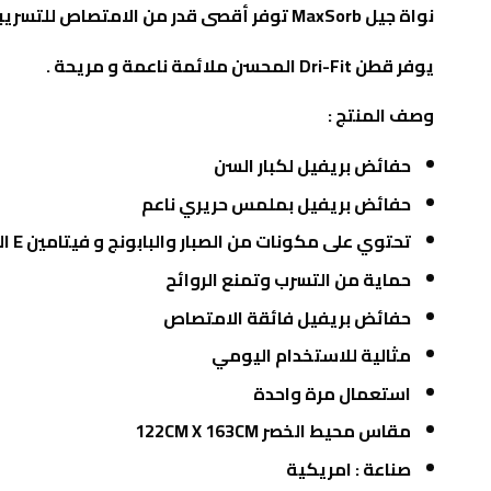
نواة جيل
MaxSorb
توفر أقصى قدر من الامتصاص للتسريب
يوفر قطن
Dri-Fit
المحسن ملائمة ناعمة و مريحة .
وصف المنتج :
حفائض بريفيل لكبار السن
حفائض بريفيل بملمس حريري ناعم
تحتوي على مكونات من الصبار والبابونج و فيتامين E المفيدة لصحة البشرة
حماية من التسرب وتمنع الروائح
حفائض بريفيل فائقة الامتصاص
مثالية للاستخدام اليومي
استعمال مرة واحدة
مقاس محيط الخصر 122CM X 163CM
صناعة : امريكية