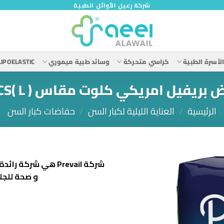
شركة رعيل الأوائل الطبية
لأسرة الطبية
كراسي متحركة
وسائد طبية ميموري
LIPOELASTIC
بريفيل امريكي كلوت مقاس ( L )18 PCS
الرئيسية
/
العناية الليلية لكبار السن
/
حفاضات كبار السن
شركة
Prevail
هي شركة رائدة ت
و صحة للجلد