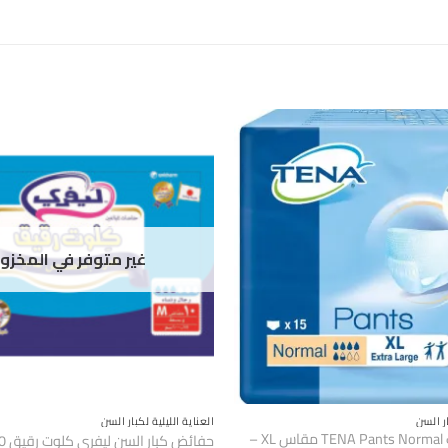
غير متوفر في المخزو
ار السن
العناية الليلية لكبار السن
حفاضات كلوت TENA Pants Normal مقاس XL –
حفائض كبار السن ليفري كلوت رقيق m– 10 حبات