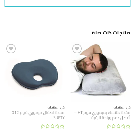
منتجات ذات صلة
كل المنتجات
كل المنتجات
مخدة كلاسك بميموري فوم HT –
محدة اطفال ميموري فوم 012
أفضل دعم وراحة للرقبة
SUFTY
تم
تم