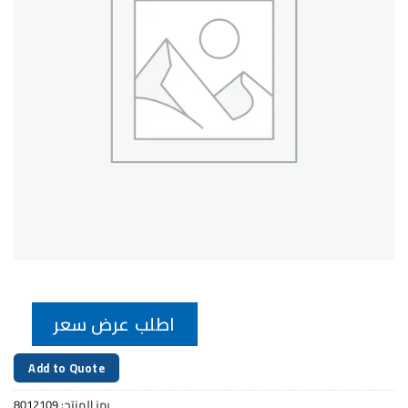
اطلب عرض سعر
Add to Quote
رمز المنتج:
8012109