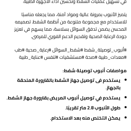
في تسهيل عمليات الشفط وتحسين أداء الأجهزة الطبية.
يتميز الأنبوب بمرونة عالية ومواد آمنة، مما يجعله مناسبًا
للاستخدام مع مجموعة متنوعة من أنظمة الشفط. تصميمه
المحسن يضمن تدفق السوائل بسلاسة، مما يسهم في تعزيز
جودة الرعاية الصحية وتقديم الدعم الفوري للمرضى.
#أنبوب_توصيلة_شفط #شفط_السوائل #رعاية_صحية #طب
#معدات_طبية #صحة #مستشفيات #تنفس #عناية_طبية
مواصفات أنبوب توصيلة شفط:
يستخدم فى توصيل جهاز الشفط بالقارورة الملحقة
بالجهاز.
يستخدم في توصيل أنبوب المريض بقارورة جهاز الشفط.
طول الأنبوب 2.8 متر تقريبًا.
يمكن التخلص منه بعد الاستخدام.