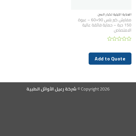
العناية الليلية لكبار السن
مفارش كير بلس 90×60 – عبوة
150 حبة – حماية فائقة عالية
الامتصاص
تم
التقييم
0
Add to Quote
من
5
Copyright 2026 ©
شركة رعيل الأوائل الطبية