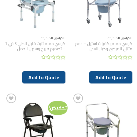
الكراسي المتحركة
الكراسي المتحركة
كرسي حمام بكفرات استيل – دعم
كرسي حمام ثابت قابل للطي 3 في 1
مثالي للمرضى وكبار السن
– تصميم مريح وسهل الحمل
تم
تم
التقييم
التقييم
0
0
Add to Quote
Add to Quote
من
من
5
5
تخفيض!