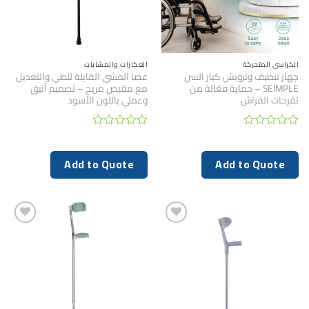
الكراسي المتحركة
العكازات والمشايات
جهاز تنظيف وترويش كبار السن
عصا المشي القابلة للطي والتعديل
SEIMPLE – حماية فعّالة من
مع مقبض مريح – تصميم أنيق
تقرحات الفراش
وعملي باللون الأسود
تم
تم
التقييم
التقييم
0
0
Add to Quote
Add to Quote
من
من
5
5