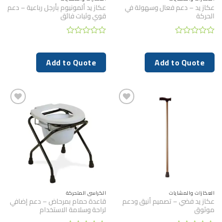
عكاز يد – دعم فعال وسهولة في
عكاز يد ألمونيوم بأرجل رباعية – دعم
الحركة
قوي وثبات فائق
تم
تم
التقييم
التقييم
0
0
Add to Quote
Add to Quote
من
من
5
5
العكازات والمشايات
الكراسي المتحركة
عكاز يد فضي – تصميم أنيق ودعم
قاعدة حمام بمرحاض – دعم إضافي
موثوق
لراحة وسلامة الاستخدام