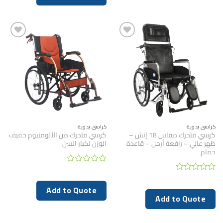
5
كراسي يدوية
كراسي يدوية
كرسي متحرك مقاس 18 إنش –
كرسي متحرك من الألومنيوم خفيف
ظهر عالي – رافعة أرجل – قاعدة
الوزن لكبار السن
حمام
تم
التقييم
تم
0
التقييم
Add to Quote
من
0
Add to Quote
5
من
5