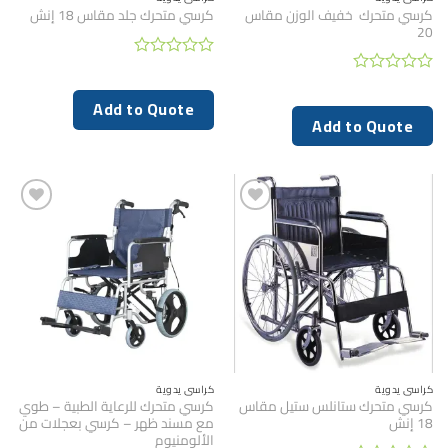
كرسي متحرك خفيف الوزن مقاس
كرسي متحرك جلد مقاس 18 إنش
20
تم
التقييم
تم
0
التقييم
Add to Quote
من
0
Add to Quote
5
من
5
كراسي يدوية
كراسي يدوية
كرسي متحرك ستانلس ستيل مقاس
كرسي متحرك للرعاية الطبية – طوي
18 إنش
مع مسند ظهر – كرسي بعجلات من
الألومنيوم