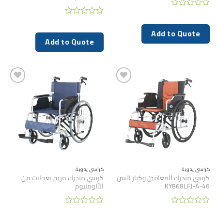
تم
التقييم
تم
0
التقييم
Add to Quote
من
0
Add to Quote
5
من
5
كراسي يدوية
كراسي يدوية
كرسي متحرك للمعاقين وكبار السن
كرسي متحرك مريح بعجلات من
46-KY868LFJ-A
الألومنيوم
تم
تم