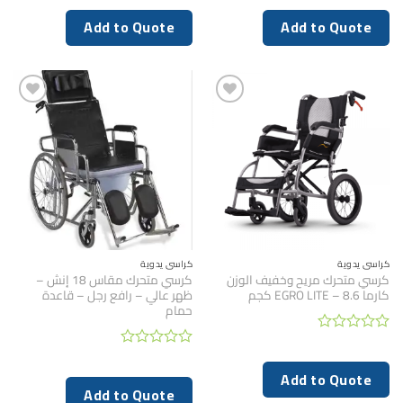
التقييم
التقييم
0
0
Add to Quote
Add to Quote
من
من
5
5
كراسي يدوية
كراسي يدوية
كرسي متحرك مريح وخفيف الوزن
كرسي متحرك مقاس 18 إنش –
كارما EGRO LITE – 8.6 كجم
ظهر عالي – رافع رجل – قاعدة
حمام
تم
التقييم
تم
0
التقييم
Add to Quote
من
0
Add to Quote
5
من