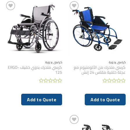
كراسي يدوية
كراسي يدوية
كرسي متحرك من الألومنيوم مع
كرسي متحرك يدوي خفيف ERGO-
عجلة خلفية مقاس 24 إنش
125
تم
تم
التقييم
التقييم
0
0
Add to Quote
Add to Quote
من
من
5
5