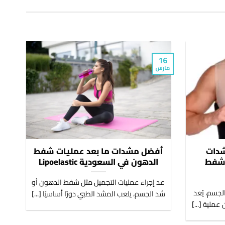
16
16
مارس
مار
شدات
أفضل مشدات ما بعد عمليات شفط
يات شفط
الدهون في السعودية Lipoelastic
عد إجراء عمليات التجميل مثل شفط الدهون أو
جسم، يُعد
شد الجسم، يلعب المشد الطبي دورًا أساسيًا [...]
ال
عملية [...]