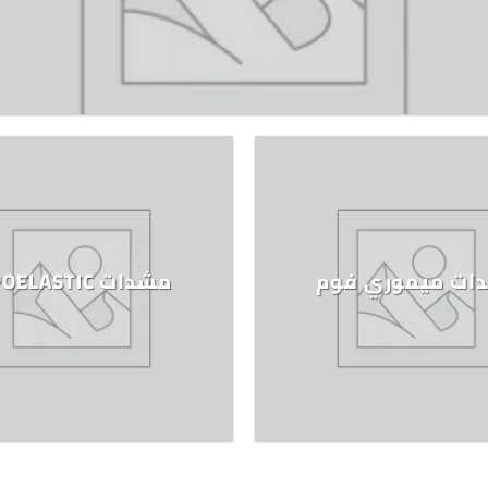
ات ميموري فوم
مشدات LIPOELASTIC