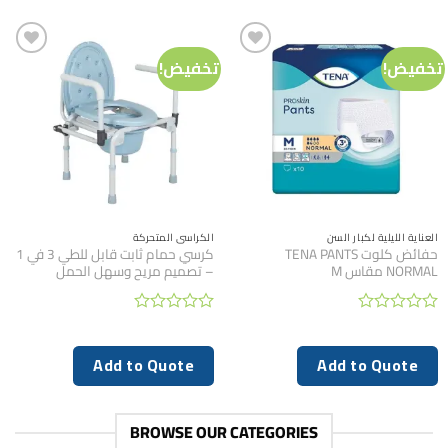
تخفيض!
تخفيض!
العناية الليلية لكبار السن
الكراسي المتحركة
حفائض كلوت TENA PANTS
كرسي حمام ثابت قابل للطي 3 في 1
NORMAL مقاس M
– تصميم مريح وسهل الحمل
تم
تم
التقييم
التقييم
0
0
Add to Quote
Add to Quote
من
من
5
5
BROWSE OUR CATEGORIES