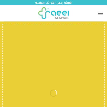
خطي
شركة رعيل الأوائل الطبية
لمحتوى
Up to
50
SALE
%
off
Summer Sale has